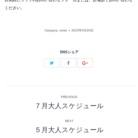
ください。
Category:
news
2023年5月20日
SNSシェア
Post
PREVIOUS
navigation
７月大人スケジュール
Previous
post:
NEXT
５月大人スケジュール
Next
post: