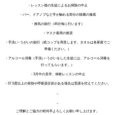
・レッスン後の生徒によるお掃除の中止
・バー、ドアノブなど手が触れる部分の除菌の徹底
・換気の励行（45分毎に行います）
・マスク着用の推奨
・手洗い･うがいの励行（紙コップを用意します。タオルは各家庭でご
準備ください。）
・アルコール消毒（手洗い･うがいをした生徒には、アルコール消毒を
行ってもらいます。）
・3月中の見学、体験レッスンの中止
・37.5度以上の発熱や呼吸器症状がある場合は受講を控えてください。
ご理解とご協力の程何卒よろしくお願い申し上げます。