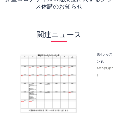
Next
ス休講のお知らせ
post:
関連ニュース
8月レッス
ン表
2026年7月20
日