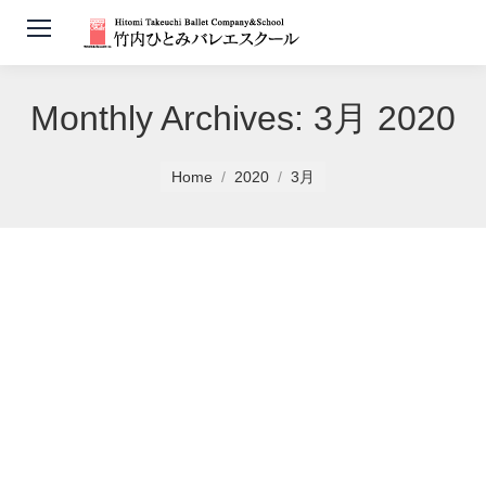
Monthly Archives:
3月 2020
You are here:
Home
2020
3月
福島スタジオ ストレッチ＆バーク
ラス 開講延期のお知らせ
news
By
竹内ひとみバレエスクール
2020年3月5日
3月より福島スタジオ ストレッチ＆バークラスを開講予定で
したが