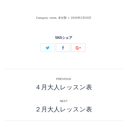
Category:
news
,
未分類
2026年2月20日
SNSシェア
Post
PREVIOUS
navigation
４月大人レッスン表
Previous
post:
NEXT
２月大人レッスン表
Next
post: